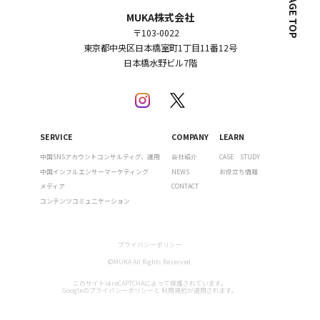
PAGE TOP
MUKA株式会社
〒103-0022
東京都中央区日本橋室町1丁目11番12号
日本橋水野ビル7階
SERVICE
COMPANY
LEARN
中国SNSアカウントコンサルティグ、運用
会社紹介
CASE STUDY
中国インフルエンサーマーケティング
NEWS
お役立ち情報
メディア
CONTACT
コンテンツコミュニケーション
プライバシーポリシー
©MUKA All Rights Reserved.
このサイトはreCAPTCHAによって保護されています。
Googleの
プライバシーポリシー
と
利用規約
が適用されます。