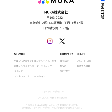
PAGE TOP
MUKA株式会社
〒103-0022
東京都中央区日本橋室町1丁目11番12号
日本橋水野ビル7階
SERVICE
COMPANY
LEARN
中国SNSアカウントコンサルティグ、運用
会社紹介
CASE STUDY
中国インフルエンサーマーケティング
NEWS
お役立ち情報
メディア
CONTACT
コンテンツコミュニケーション
プライバシーポリシー
©MUKA All Rights Reserved.
このサイトはreCAPTCHAによって保護されています。
Googleの
プライバシーポリシー
と
利用規約
が適用されます。